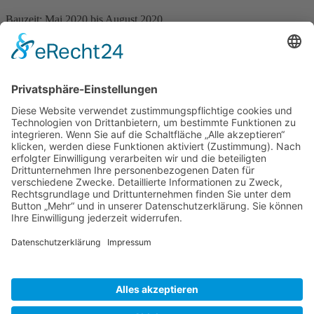
Bauzeit: Mai 2020 bis August 2020
Anlagenteile:
Allgemeine Starkstromanlage
Sicherheitsstromversorgung
Brandmeldeanlage
Alarmierungsanlage
MR Schuster Elektrotechnik Nebelschütz GmbH
Jesauer Feldweg 16
01917 Kamenz
Tel. 03578 - 38 22 20
Fax 03578 - 38 22 25
post@schuster-elektrotechnik.de
Navigation überspringen
Kontakt / Impressum